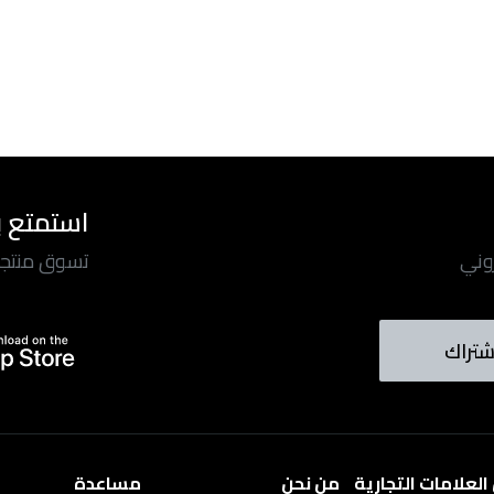
استمتع ب
روني
تسوق منتجاتن
شتراك
لعلامات التجارية
من نحن
مساعدة