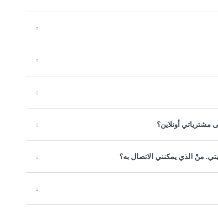
 مشترياتي أونلاين؟
ي. منْ الذي يمكنني الاتصال به؟