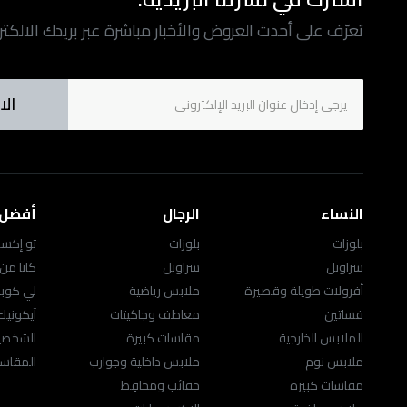
تعرّف على أحدث العروض والأخبار مباشرة عبر بريدك الالكت
الا
النساء
الرجال
أفضل ا
بلوزات
بلوزات
تو إكست
سراويل
سراويل
كابا من
أفرولات طويلة وقصيرة
ملابس رياضية
لي كوب
فساتين
معاطف وجاكيتات
آيكوني
الملابس الخارجية
مقاسات كبيرة
الشخصيا
ملابس نوم
ملابس داخلية وجوارب
المقاسا
مقاسات كبيرة
حقائب ومَحافِظ