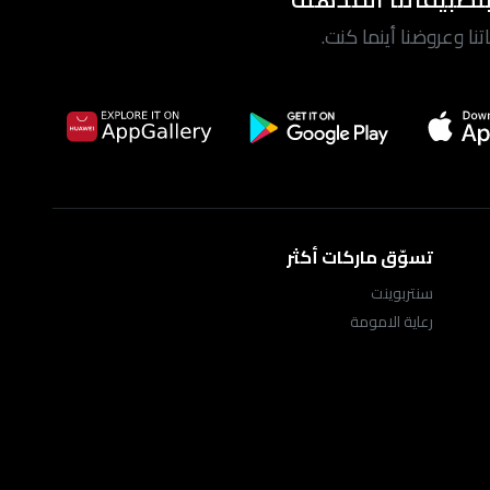
ا وعروضنا أينما كنت.
تسوّق ماركات أكثر
سنتربوينت
رعاية الامومة