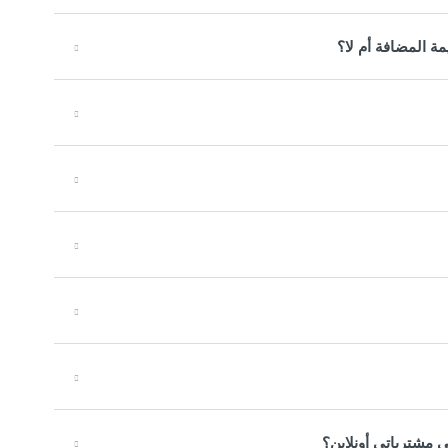
مة المضافة أم لا؟
 مشترياتي أونلاين؟