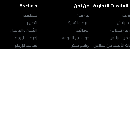
لعلامات التجارية
من نحن
مساعدة
ريمز
من نحن
مساعدة
 سبلاش
الآراء والتعليقات
اتصل بنا
ر من سبلاش
الوظائف
الشحن والتوصيل
ك من سبلاش
جولة في الموقع
إجراءات الإرجاع
ت الأصلية من سبلاش
برنامج شكرًا
سياسة الإرجاع
ت الكبيرة
سياسة الخصوصية
مركز المساعدة
الشروط والأحكام
محدد موقع المتجر
راسلنا
support@splashfashions.com