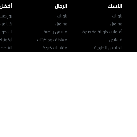
النساء
الرجال
أفضل ا
بلوزات
بلوزات
تو إكست
سراويل
سراويل
كابا من
أفرولات طويلة وقصيرة
ملابس رياضية
لي كوب
فساتين
معاطف وجاكيتات
آيكوني
الملابس الخارجية
مقاسات كبيرة
الشخصيا
ملابس نوم
ملابس داخلية وجوارب
المقاسا
مقاسات كبيرة
حقائب ومَحافِظ
ملابس رياضية
الاكسسوارات
اللانچري
النساء
حقائب ومَحافِظ
المجوهرات
تحدث إلينا
مركز المساعدة
help.splashfashions.com
8000-1271‎