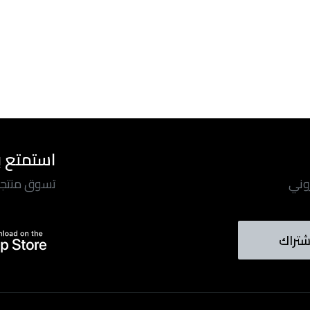
استمتع ب
روني
تسوق منتجاتن
شتراك