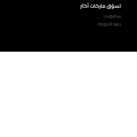
تسوّق ماركات أكثر
سنتربوينت
رعاية الامومة