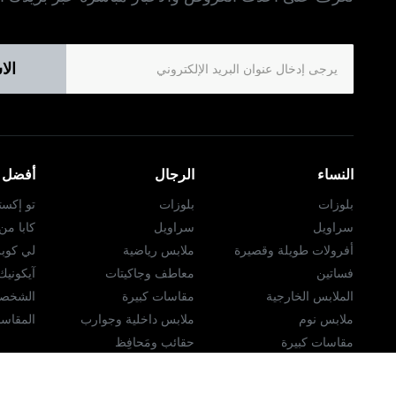
الا
النساء
الرجال
أفضل ا
بلوزات
بلوزات
تو إكست
سراويل
سراويل
كابا م
أفرولات طويلة وقصيرة
ملابس رياضية
لي كوب
فساتين
معاطف وجاكيتات
آيكوني
الملابس الخارجية
مقاسات كبيرة
الشخصي
ملابس نوم
ملابس داخلية وجوارب
المقاسا
مقاسات كبيرة
حقائب ومَحافِظ
ملابس رياضية
الاكسسوارات
اللانچري