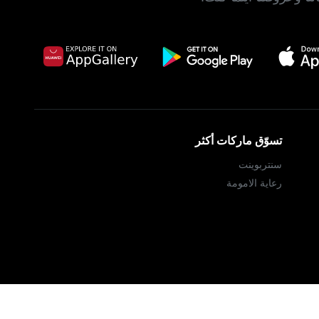
تسوّق ماركات أكثر
سنتربوينت
رعاية الامومة