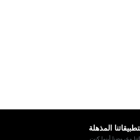
طبيقاتنا المذهلة
نا وعروضنا أينما كنت.